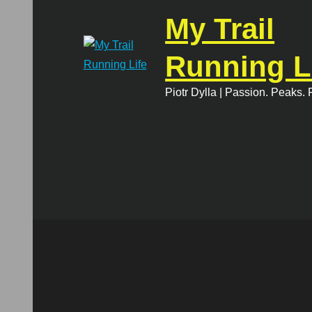
Skip
My Trail
to
content
Running L
Piotr Dylla | Passion. Peaks.