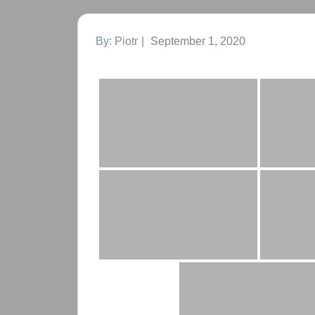
Posted
By:
Piotr
September 1, 2020
on