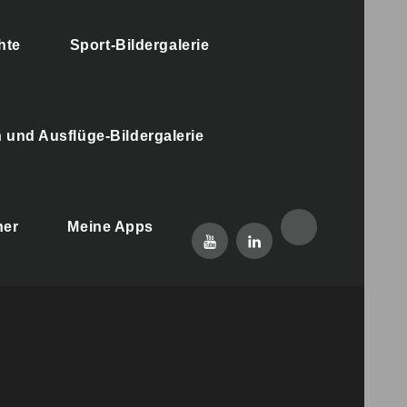
hte
Sport-Bildergalerie
 und Ausflüge-Bildergalerie
Meine
her
Meine Apps
Mein
Mein
KI
YouTube
LinkedIn
Kunstbilder
Channel
Profil
Das
ist