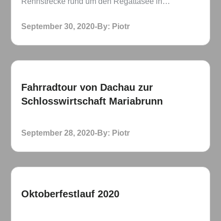
Rennstrecke rund um den Regattasee in…
Posted
September 30, 2020
By:
Piotr
on
Fahrradtour von Dachau zur
Schlosswirtschaft Mariabrunn
Posted
September 28, 2020
By:
Piotr
on
Oktoberfestlauf 2020