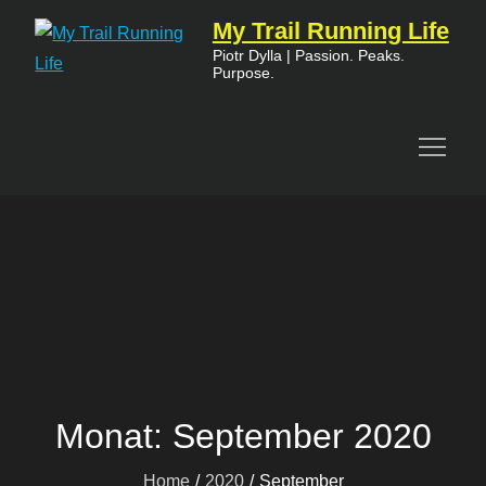
Skip
My Trail Running Life
to
Piotr Dylla | Passion. Peaks.
Purpose.
content
Monat:
September 2020
Home
2020
September