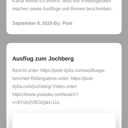
Kanal werde ich vorerst Tests von Elektrogeräten
machen sowie Ausflüge und Reisen beschreiben.
Posted
September 9, 2020
By:
Piotr
on
Ausflug zum Jochberg
Bericht unter: https://piotr-dylla.com/ausfluege-
berichte/ Bildergalerie unter: https://piotr-
dylla.com/jochberg/ Video unter:
https://www.youtube.com/watch?
v=9YsIUjVBGrQ&t=11s