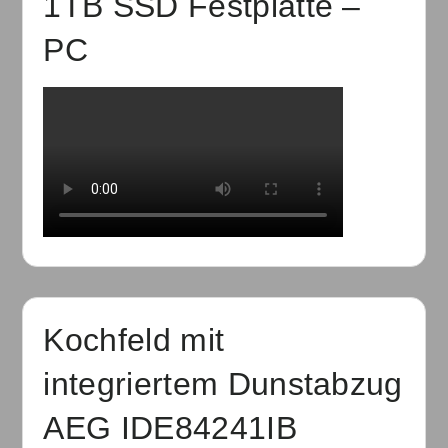
1TB SSD Festplatte –
PC
Kochfeld mit
integriertem Dunstabzug
AEG IDE84241IB