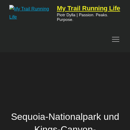
Skip
My Trail Running Life
to
Piotr Dylla | Passion. Peaks.
Purpose.
content
Sequoia-Nationalpark und
Kings-Canyon-