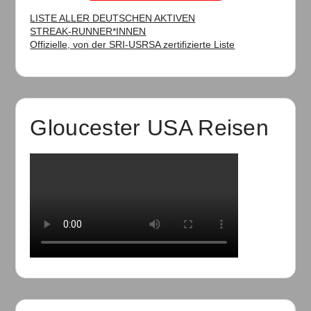
LISTE ALLER DEUTSCHEN AKTIVEN
STREAK-RUNNER*INNEN
Offizielle, von der SRI-USRSA zertifizierte Liste
Gloucester USA Reisen