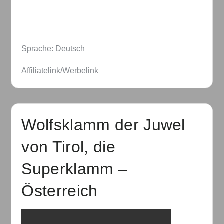
Sprache: Deutsch
Affiliatelink/Werbelink
Wolfsklamm der Juwel
von Tirol, die
Superklamm –
Österreich