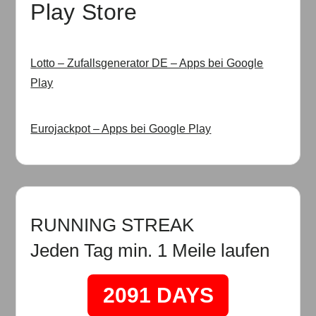
Play Store
Lotto – Zufallsgenerator DE – Apps bei Google
Play
Eurojackpot – Apps bei Google Play
RUNNING STREAK
Jeden Tag min. 1 Meile laufen
2091 DAYS