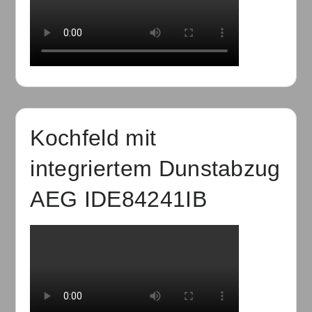
Kochfeld mit
integriertem Dunstabzug
AEG IDE84241IB