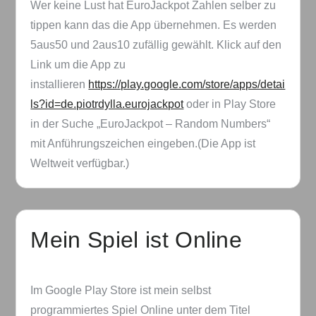
Wer keine Lust hat EuroJackpot Zahlen selber zu
tippen kann das die App übernehmen. Es werden
5aus50 und 2aus10 zufällig gewählt. Klick auf den
Link um die App zu
installieren
https://play.google.com/store/apps/detai
ls?id=de.piotrdylla.eurojackpot
oder in Play Store
in der Suche „EuroJackpot – Random Numbers“
mit Anführungszeichen eingeben.(Die App ist
Weltweit verfügbar.)
Mein Spiel ist Online
Im Google Play Store ist mein selbst
programmiertes Spiel Online unter dem Titel