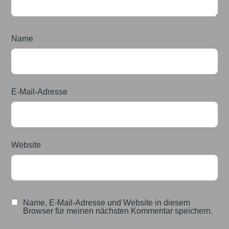
Name
E-Mail-Adresse
Website
Name, E-Mail-Adresse und Website in diesem
Browser für meinen nächsten Kommentar speichern.