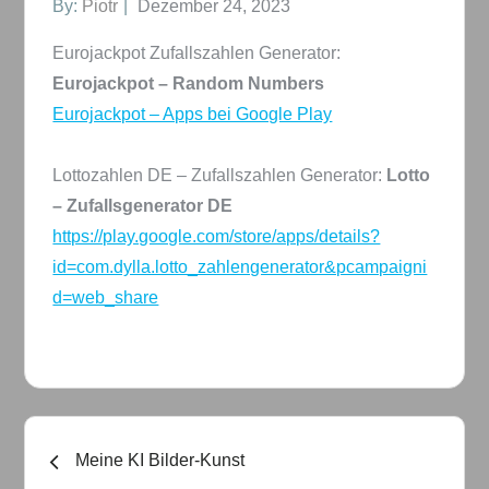
Posted
By:
Piotr
Dezember 24, 2023
on
Eurojackpot Zufallszahlen Generator:
Eurojackpot – Random Numbers
Eurojackpot – Apps bei Google Play
Lottozahlen DE – Zufallszahlen Generator:
Lotto
– Zufallsgenerator DE
https://play.google.com/store/apps/details?
id=com.dylla.lotto_zahlengenerator&pcampaigni
d=web_share
Beitragsnavigation
Meine KI Bilder-Kunst