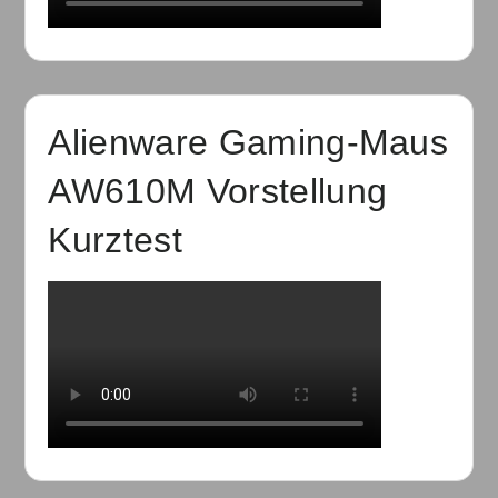
Alienware Gaming-Maus
AW610M Vorstellung
Kurztest